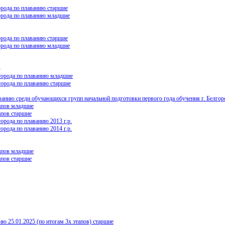
орода по плаванию старшие
города по плаванию младшие
орода по плаванию старшие
города по плаванию младшие
-
лгорода по плаванию младшие
города по плаванию старшие
ию среди обучающихся групп начальной подготовки первого года обучения г. Белгор
апов младшие
апов старшие
орода по плаванию 2013 г.р.
орода по плаванию 2014 г.р.
апов младшие
апов старшие
 25.01.2025 (по итогам 3х этапов) старшие