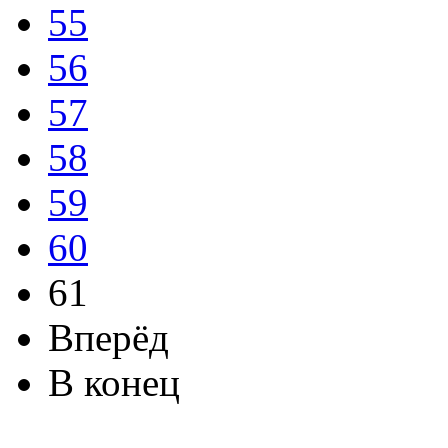
55
56
57
58
59
60
61
Вперёд
В конец